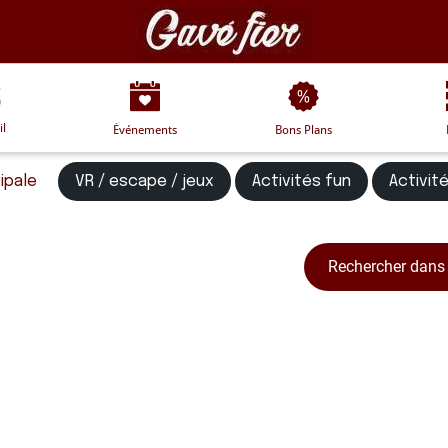
il
Événements
Bons Plans
ipale
VR / escape / jeux
Activités fun
Activité
Rechercher dans 