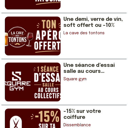
Une demi, verre de vin,
soft offert ou -10%
La cave des tontons
Une séance d’essai
salle au cours
collectifs
Square gym
-15% sur votre
coiffure
Dissemblance