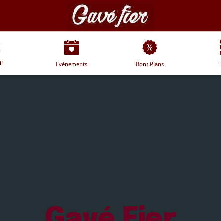
il
Événements
Bons Plans
Gavé Fier