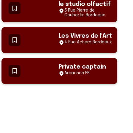
le studio olfactif
5 Rue Pierre de
Coubertin Bordeaux
Les Vivres de l'Art
4 Rue Achard Bordeaux
Private captain
Arcachon FR